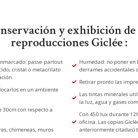
nservación y exhibición de 
reproducciones Giclée :
 enmarcado: passe-partout
Humedad: no poner en b
ido, cristal o metacrilato
derrames accidentales d
ción.
Retirar pronto las impre
colocarlos en un ambiente
Las tintas minerales uti
la luz, agua y gases com
de 30cm con respecto a
Con 450 lux durante 12h
oficina. Las copias Gicl
ores, chimeneas, muros
anteriormente citadas) 