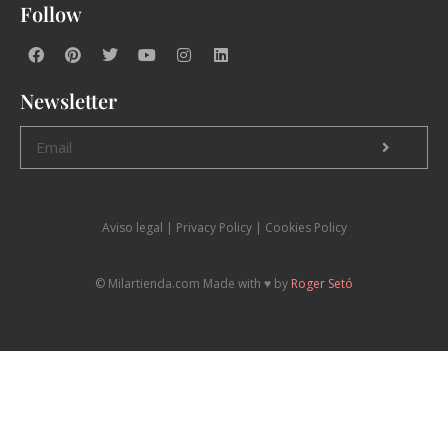
Follow
Newsletter
Aviso legal
|
P
rivacy Policy |
Cookies Policy
© Milartienda.com Made with ♥️ by
Roger Setó