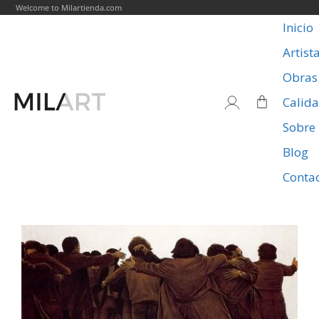
Welcome to Milartienda.com
Inicio
Artist
Obras
Calid
Sobre
Blog
Conta