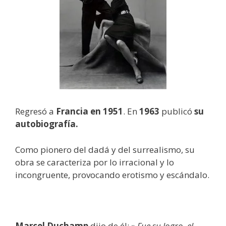
Regresó a
Francia en 1951
. En
1963
publicó
su
autobiografía.
Como pionero del dadá y del surrealismo, su
obra se caracteriza por lo irracional y lo
incongruente, provocando erotismo y escándalo.
Marcel Duchamp
dijo de él:
» Fue su logro, el