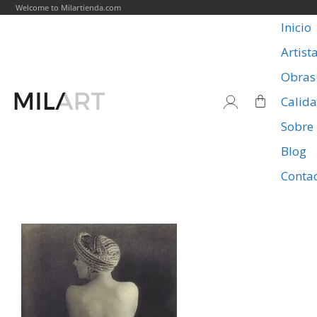
Welcome to Milartienda.com
Inicio
Artist
Obras
Calid
Sobre
Blog
Conta