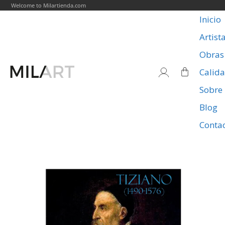
Welcome to Milartienda.com
Inicio
Artist
Obras
Calid
Sobre
Blog
Conta