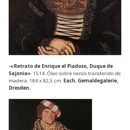
-«Retrato de Enrique el Piadoso, Duque de
Sajonia»
. 1514. Óleo sobre lienzo transferido de
madera. 184 x 82,5 cm.
Each. Gemaldegalerie,
Dresden.