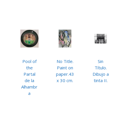
Pool of
No Title.
Sin
the
Paint on
Título.
Partal
paper.43
Dibujo a
de la
x 30 cm.
tinta II.
Alhambr
a