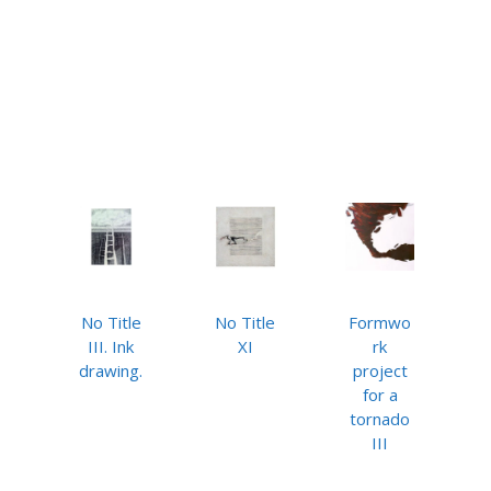
No Title
No Title
Formwo
III. Ink
XI
rk
drawing.
project
for a
tornado
III