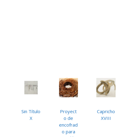
Sin Título
Proyect
Capricho
X
o de
XVIII
encofrad
o para