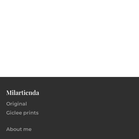
Milartienda
Original
Giclee prints
About me