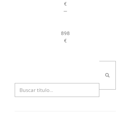
€
—
898
€