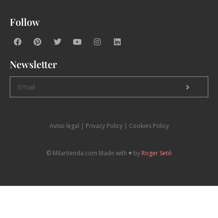
Follow
Newsletter
Aviso legal
|
P
rivacy Policy |
Cookies Policy
© Milartienda.com Made with ♥️ by
Roger Setó