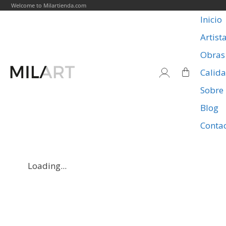
Welcome to Milartienda.com
Inicio
Artist
Obras
Calid
Sobre
Blog
Conta
Loading...