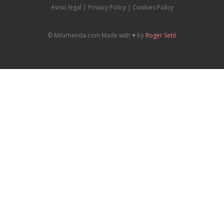
Aviso legal
|
P
rivacy Policy |
Cookies Policy
© Milartienda.com Made with ♥️ by
Roger Setó