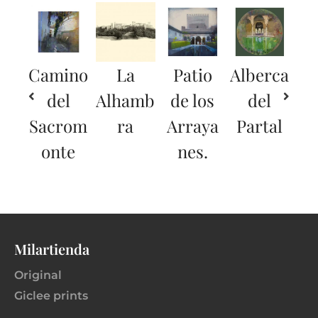
Camino
La
Patio
Alberca
del
Alhamb
de los
del
Sacrom
ra
Arraya
Partal
onte
nes.
Milartienda
Original
Giclee prints