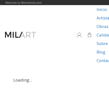
Welcome to Milartienda.com
Inicio
Artist
Obras
Calid
Sobre
Blog
Conta
Loading...