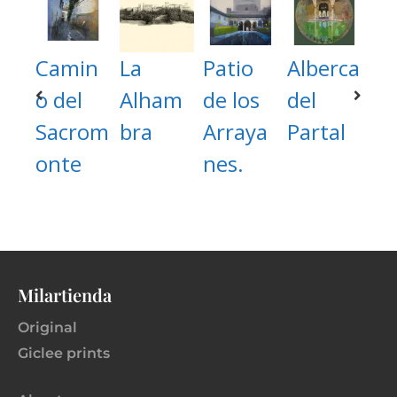
Camin
La
Patio
Alberca
o del
Alham
de los
del
Sacrom
bra
Arraya
Partal
onte
nes.
Milartienda
Original
Giclee prints