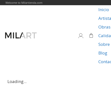
Welcome to Milartienda.com
Inicio
Artist
Obras
Calid
Sobre
Blog
Conta
Loading...