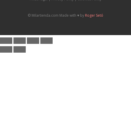
© Milartienda.com Made with ♥️ by
Roger Setó