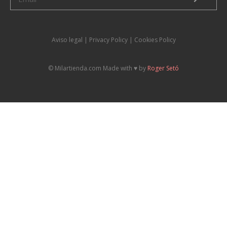
Aviso legal
|
P
rivacy Policy |
Cookies Policy
© Milartienda.com Made with ♥️ by
Roger Setó