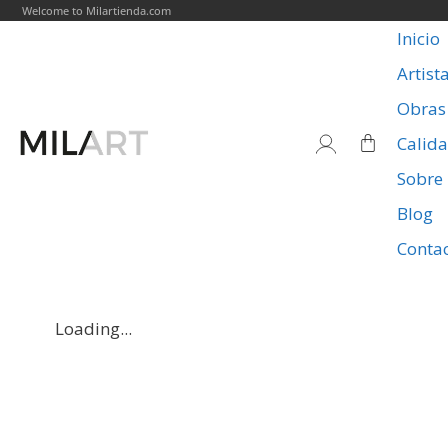
Welcome to Milartienda.com
Inicio
Artist
Obras
Calid
Sobre
Blog
Conta
Loading...