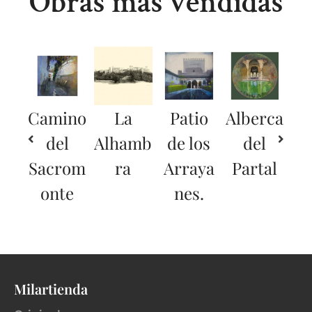
Obras más vendidas
Camino
La
Patio
Alberca
del
Alhamb
de los
del
Sacrom
ra
Arraya
Partal
onte
nes.
Milartienda