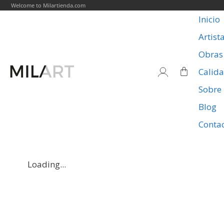
Welcome to Milartienda.com
Inicio
Artist
Obras
Calid
Sobre
Blog
Conta
Loading...