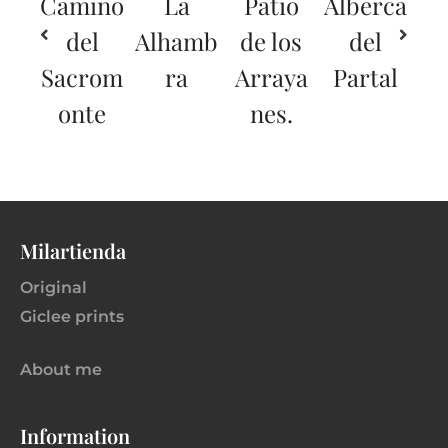
Camino
La
Patio
Alberca
del
Alhamb
de los
del
Sacrom
ra
Arraya
Partal
onte
nes.
Milartienda
Original
Giclee prints
About me
Information