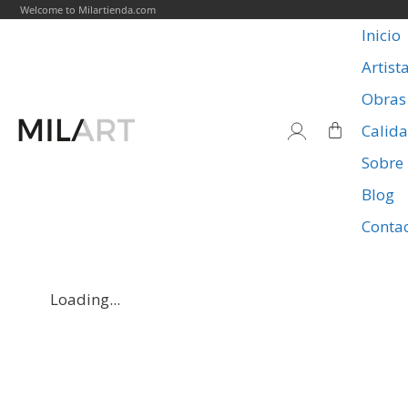
Welcome to Milartienda.com
Inicio
Artist
Obras
Calid
Sobre
Blog
Conta
Loading...