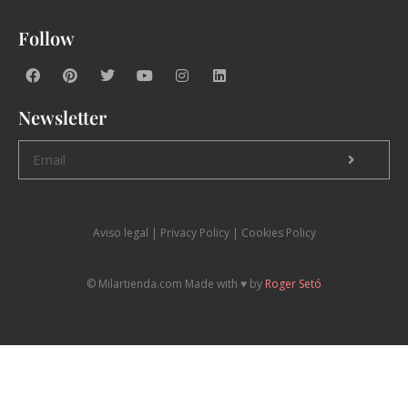
Follow
Newsletter
Aviso legal
|
P
rivacy Policy |
Cookies Policy
© Milartienda.com Made with ♥️ by
Roger Setó