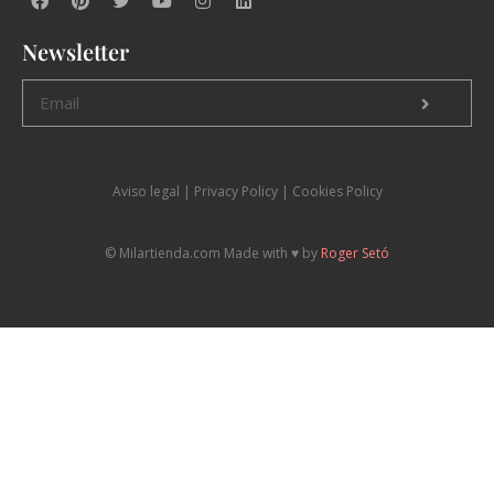
Newsletter
Aviso legal
|
P
rivacy Policy |
Cookies Policy
© Milartienda.com Made with ♥️ by
Roger Setó