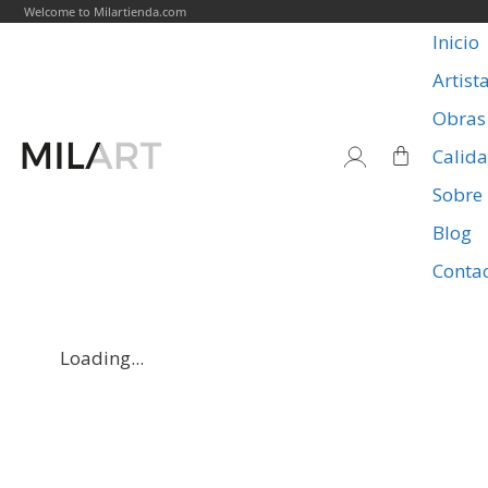
Welcome to Milartienda.com
Inicio
Artist
Obras
Calid
Sobre
Blog
Conta
Loading...