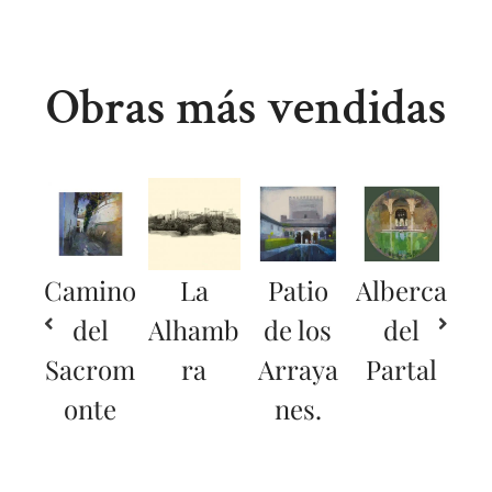
Obras más vendidas
Camino
La
Patio
Alberca
del
Alhamb
de los
del
Sacrom
ra
Arraya
Partal
onte
nes.