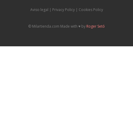
Aviso legal
|
P
rivacy Policy |
Cookies Policy
© Milartienda.com Made with ♥️ by
Roger Setó