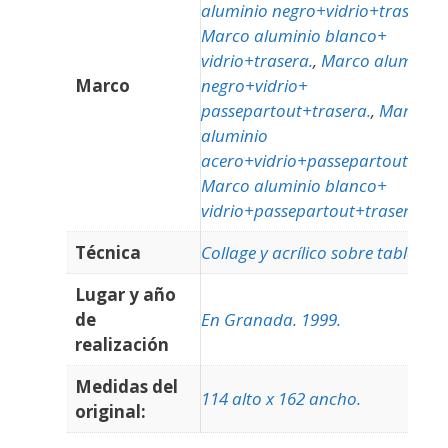
aluminio negro+vidrio+trasera.
,
Marco aluminio blanco+
vidrio+trasera.
,
Marco aluminio
Marco
negro+vidrio+
passepartout+trasera.
,
Marco
aluminio
acero+vidrio+passepartout+tra
Marco aluminio blanco+
vidrio+passepartout+trasera
Técnica
Collage y acrílico sobre tabla.
Lugar y año
de
En Granada. 1999.
realización
Medidas del
114 alto x 162 ancho.
original: