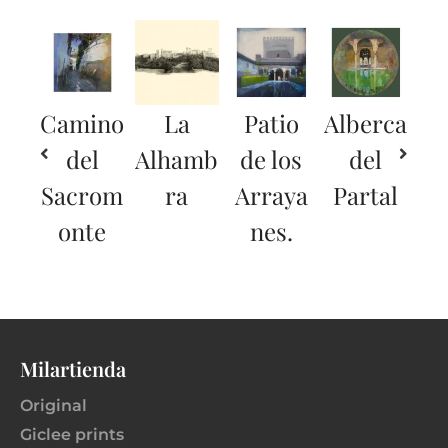
Camino
La
Patio
Alberca
del
Alhamb
de los
del
Sacrom
ra
Arraya
Partal
onte
nes.
Milartienda
Original
Giclee prints