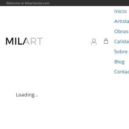
Welcome to Milartienda.com
Inicio
Artist
Obras
Calid
Sobre
Blog
Conta
Loading...