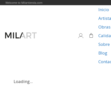
Welcome to Milartienda.com
Inicio
Artist
Obras
Calid
Sobre
Blog
Conta
Loading...