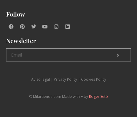
Follow
Newsletter
Aviso legal
|
P
rivacy Policy |
Cookies Policy
© Milartienda.com Made with ♥️ by
Roger Setó