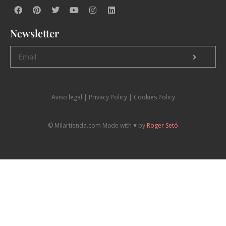
Newsletter
Aviso legal
|
P
rivacy Policy |
Cookies Policy
© Milartienda.com Made with ♥️ by
Roger Setó