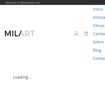
Welcome to Milartienda.com
Inicio
Artist
Obras
Calid
Sobre
Blog
Conta
Loading...