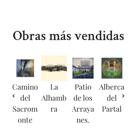
Obras más vendidas
Camino
La
Patio
Alberca
del
Alhamb
de los
del
Sacrom
ra
Arraya
Partal
onte
nes.