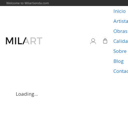
Welcome to Milartienda.com
Inicio
Artist
Obras
Calid
Sobre
Blog
Conta
Loading...