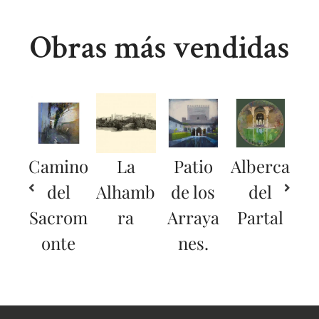
Obras más vendidas
Camino
La
Patio
Alberca
del
Alhamb
de los
del
Sacrom
ra
Arraya
Partal
onte
nes.