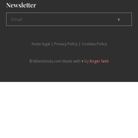
Newsletter
Aviso legal
|
P
rivacy Policy |
Cookies Policy
© Milartienda.com Made with ♥️ by
Roger Setó