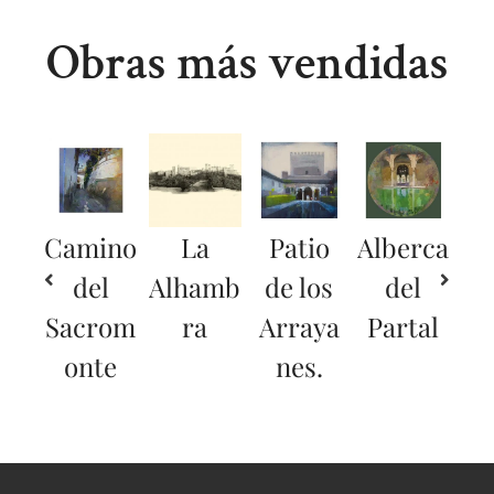
Obras más vendidas
Camino
La
Patio
Alberca
del
Alhamb
de los
del
Sacrom
ra
Arraya
Partal
onte
nes.