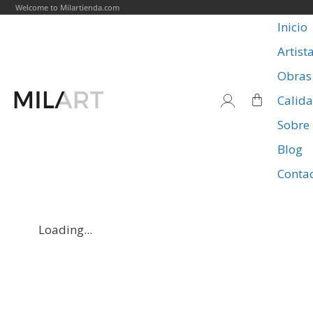
Welcome to Milartienda.com
Inicio
Artist
Obras
Calid
Sobre
Blog
Conta
Loading...