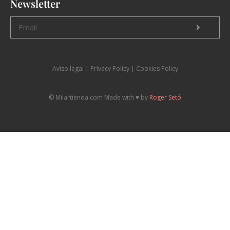
Newsletter
Aviso legal
|
P
rivacy Policy |
Cookies Policy
© Milartienda.com Made with ♥️ by
Roger Setó