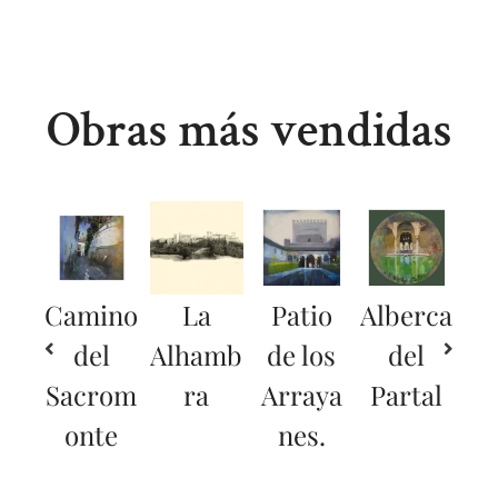
Obras más vendidas
Camino
La
Patio
Alberca
del
Alhamb
de los
del
Sacrom
ra
Arraya
Partal
onte
nes.