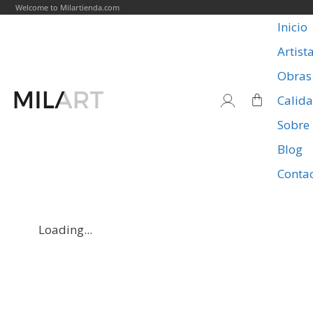
Welcome to Milartienda.com
Inicio
Artist
Obras
Calid
Sobre
Blog
Conta
Loading...