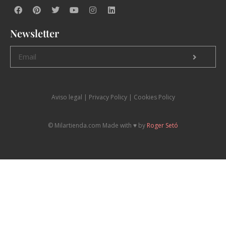
Newsletter
Aviso legal
|
P
rivacy Policy |
Cookies Policy
© Milartienda.com Made with ♥️ by
Roger Setó