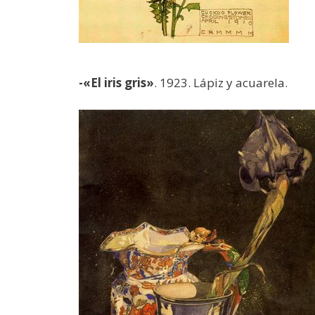
-«El iris gris»
. 1923. Lápiz y acuarela.