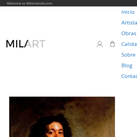
Welcome to Milartienda.com
Inicio
Artist
Obras
Calid
Sobre
Blog
Conta