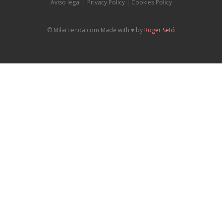
Aviso legal
|
P
rivacy Policy |
Cookies Policy
© Milartienda.com Made with ♥️ by
Roger Setó