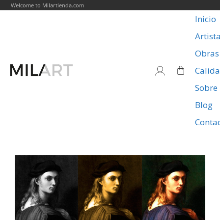
Welcome to Milartienda.com
Inicio
Artist
Obras
Calid
Sobre
Blog
Conta