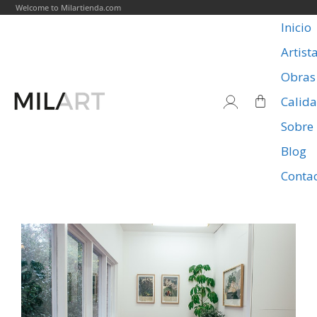
Welcome to Milartienda.com
Inicio
Artist
Obras
Calid
Sobre
Blog
Conta