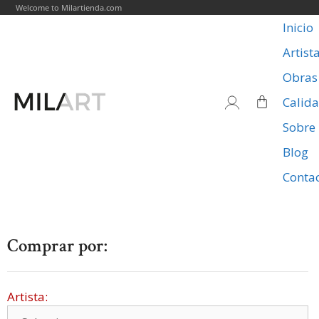
Welcome to Milartienda.com
Inicio
Artist
Obras
Calid
Sobre
Blog
Conta
Comprar por:
Artista: