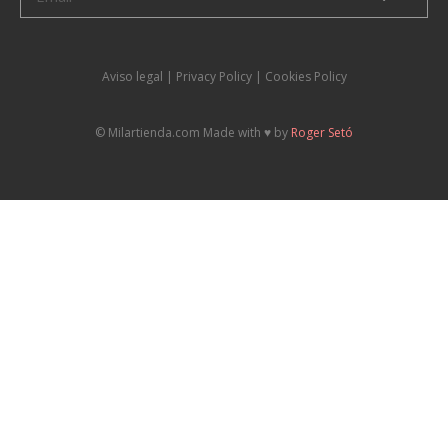
Aviso legal
|
P
rivacy Policy |
Cookies Policy
© Milartienda.com Made with ♥️ by
Roger Setó