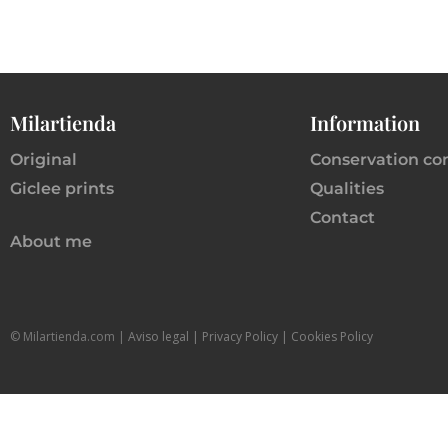
Milartienda
Information
Original
Conservation co
Giclee prints
Qualities
Contact
About me
© Milartienda.com |
Aviso legal
|
P
rivacy Policy |
Cookies Policy