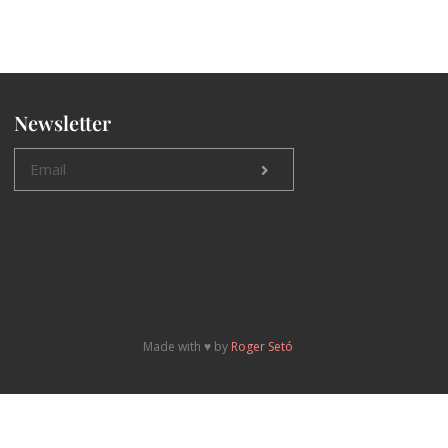
Newsletter
Made with ♥️ by
Roger Setó