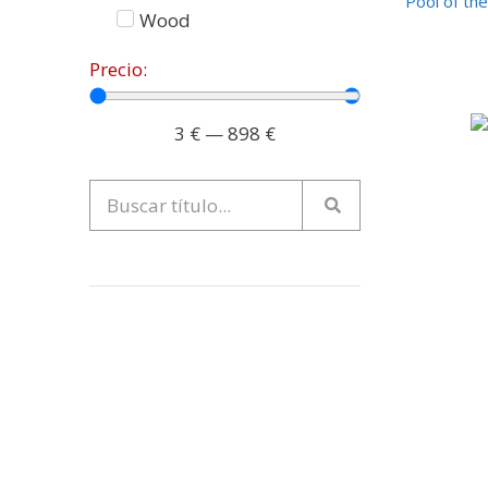
Pool of the
Wood
Precio:
3
€
—
898
€