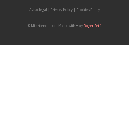
Aviso legal
|
P
rivacy Policy |
Cookies Policy
© Milartienda.com Made with ♥️ by
Roger Setó