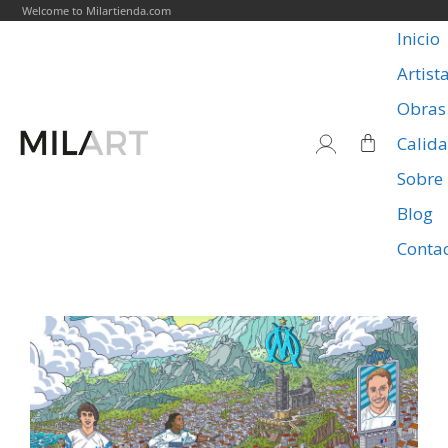
Welcome to Milartienda.com
Inicio
Artist
Obras
Calid
Sobre
Blog
Conta