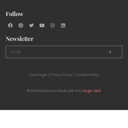
Follow
Newsletter
Aviso legal
|
P
rivacy Policy |
Cookies Policy
© Milartienda.com Made with ♥️ by
Roger Setó