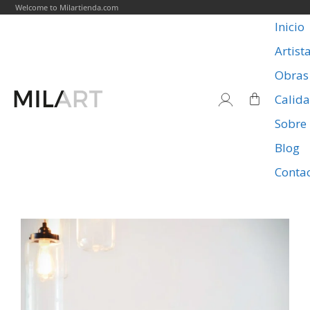
Welcome to Milartienda.com
Inicio
Artist
Obras
Calid
Sobre
Blog
Conta