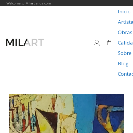
Welcome to Milartienda.com
Inicio
Artist
Obras
Calid
Sobre
Blog
Conta