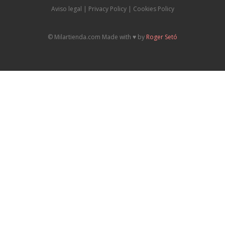
Aviso legal
|
P
rivacy Policy |
Cookies Policy
© Milartienda.com Made with ♥️ by
Roger Setó