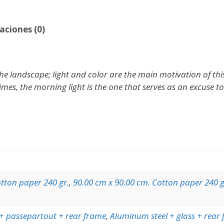
aciones (0)
e landscape; light and color are the main motivation of this p
times, the morning light is the one that serves as an excuse t
otton paper 240 gr.
,
90.00 cm x 90.00 cm. Cotton paper 240 g
 + passepartout + rear frame
,
Aluminum steel + glass + rear 