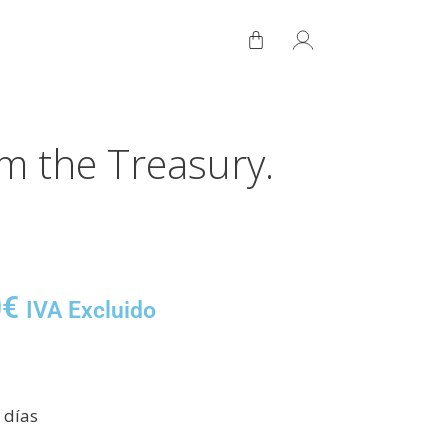
m the Treasury.
0
€
IVA Excluido
 días