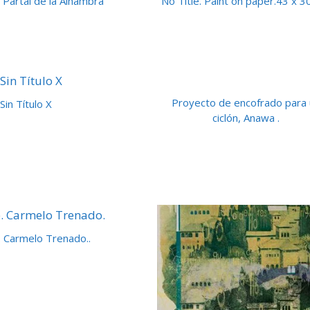
 Partal de la Alhambra
No Title. Paint on paper.43 x 3
Proyecto de encofrado para
Sin Título X
ciclón, Anawa .
. Carmelo Trenado..