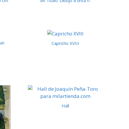
0 cm.
Sin Título. Dibujo a tinta II.
 un
Capricho XVIII
Hall