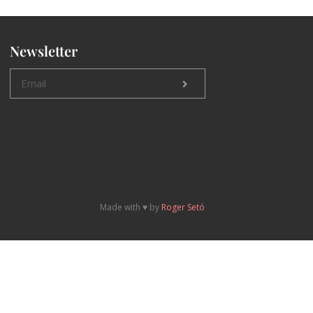
Newsletter
Made with ♥️ by
Roger Setó