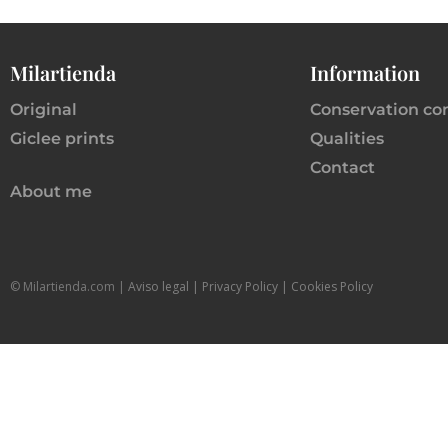
Milartienda
Information
Original
Conservation co
Giclee prints
Qualities
Contact
About me
© Milartienda.com |
Aviso legal
|
P
rivacy Policy |
Cookies Policy