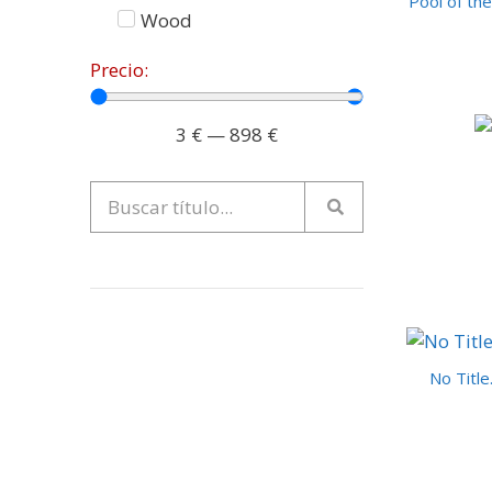
Pool of the
Wood
Precio:
3
€
—
898
€
No Title