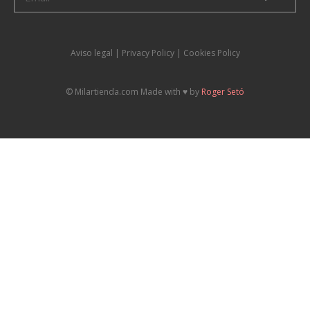
Aviso legal
|
P
rivacy Policy |
Cookies Policy
© Milartienda.com Made with ♥️ by
Roger Setó