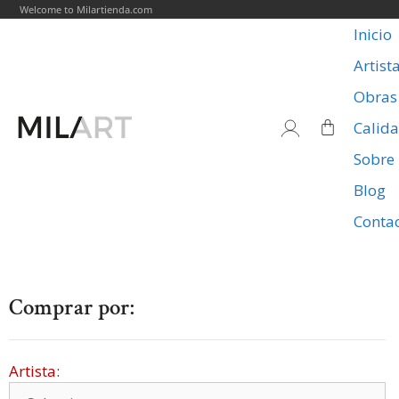
Welcome to Milartienda.com
Inicio
Artist
Obras
Calid
Sobre
Blog
Conta
Comprar por:
Artista: