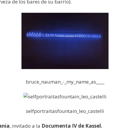
rveza de los bares de su barrio).
bruce_nauman_-_my_name_as____
selfportraitasfountain_leo_castelli
ania
, invitado a la
Documenta IV de Kassel.