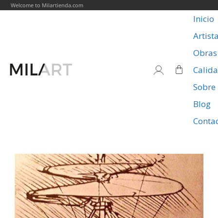
Welcome to Milartienda.com
Inicio
Artist
Obras
Calid
Sobre
Blog
Conta