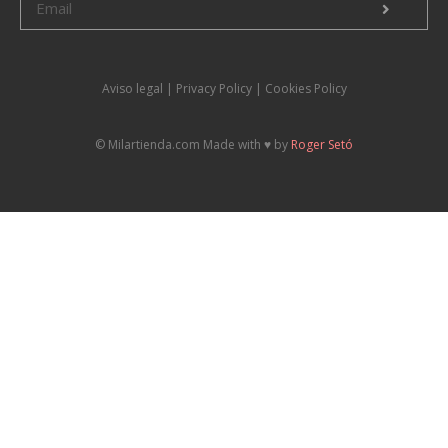
Aviso legal
|
P
rivacy Policy |
Cookies Policy
© Milartienda.com Made with ♥️ by
Roger Setó