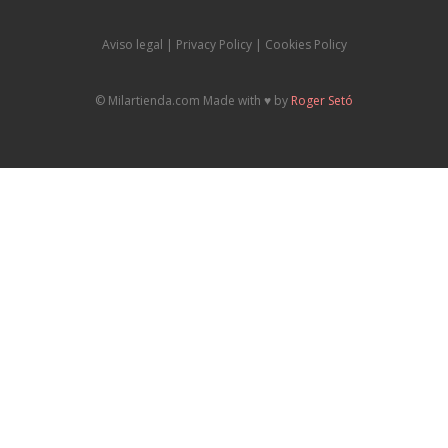
Aviso legal
|
P
rivacy Policy |
Cookies Policy
© Milartienda.com Made with ♥️ by
Roger Setó