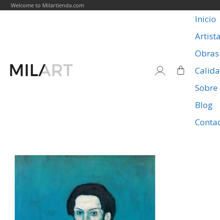
Welcome to Milartienda.com
Inicio
Artist
Obras
Calid
Sobre
Blog
Conta