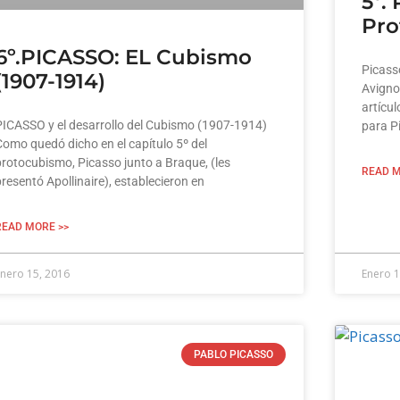
5º.
Pro
6º.PICASSO: EL Cubismo
Picass
(1907-1914)
Avigno
artícu
PICASSO y el desarrollo del Cubismo (1907-1914)
para P
omo quedó dicho en el capítulo 5º del
rotocubismo, Picasso junto a Braque, (les
READ M
resentó Apollinaire), establecieron en
READ MORE >>
nero 15, 2016
Enero 1
PABLO PICASSO