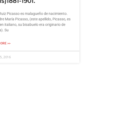
ís)1881-1901.
Ruiz Picasso es malagueño de nacimiento.
re María Picasso, (este apellido, Picasso, es
en italiano, su bisabuelo era originario de
). Su
ORE >>
5, 2016