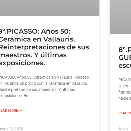
9º.PICASSO: Años 50:
Cerámica en Vallauris.
Reinterpretaciones de sus
8º.
maestros. Y últimas
GUE
exposiciones.
esc
PICASSO: Años 50: Cerámica en Vallauris. Picasso
PICASS
n los años 50 probó con la cerámica en Vallauris.
Guerni
Reinterpretando a sus maestros. Y últimas
figurac
exposiciones. En
hacia 
READ MORE >>
READ M
nero 15, 2016
Enero 1