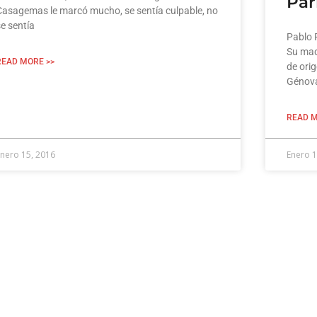
Par
Casagemas le marcó mucho, se sentía culpable, no
e sentía
Pablo 
Su mad
READ MORE >>
de orig
Génova
READ M
nero 15, 2016
Enero 1