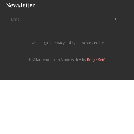
Newsletter
Aviso legal
|
P
rivacy Policy |
Cookies Policy
© Milartienda.com Made with ♥️ by
Roger Setó