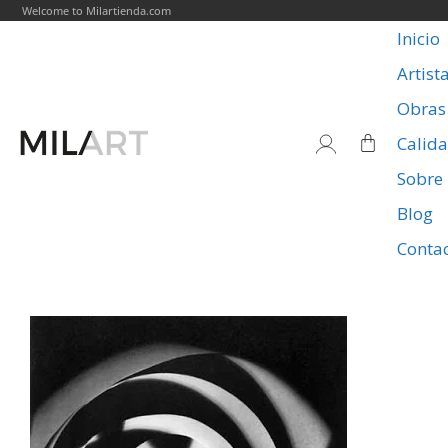
Welcome to Milartienda.com
Inicio
Artist
Obras
Calid
Sobre
Blog
Conta