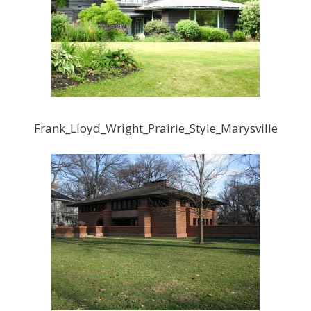
Frank_Lloyd_Wright_Prairie_Style_Marysville