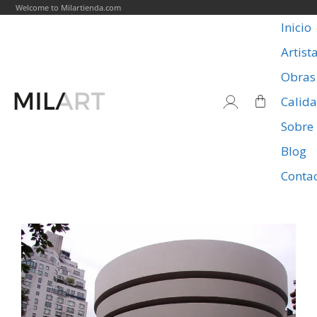
Welcome to Milartienda.com
Inicio
Artist
Obras
Calid
Sobre
Blog
Conta