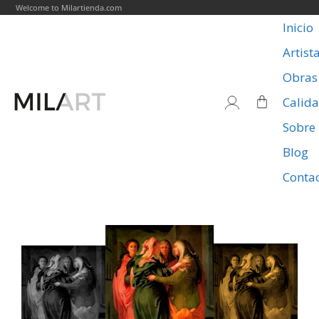
Welcome to Milartienda.com
Inicio
Artist
Obras
Calid
Sobre
Blog
Conta