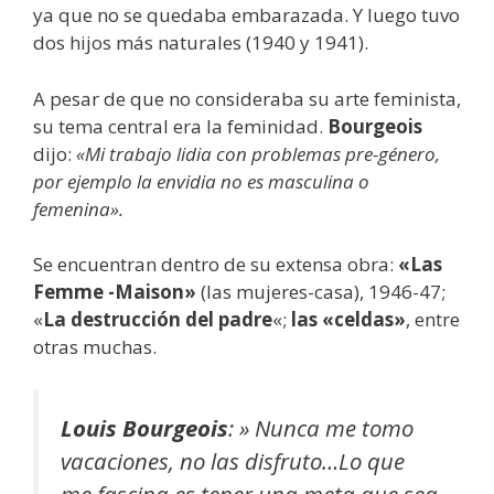
ya que no se quedaba embarazada. Y luego tuvo
dos hijos más naturales (1940 y 1941).
A pesar de que no consideraba su arte feminista,
su tema central era la feminidad.
Bourgeois
dijo:
«Mi trabajo lidia con problemas pre-género,
por ejemplo la envidia no es masculina o
femenina».
Se encuentran dentro de su extensa obra:
«Las
Femme -Maison»
(las mujeres-casa), 1946-47;
«
La destrucción del padre
«;
las «celdas»
, entre
otras muchas.
Louis Bourgeois
:
» Nunca me tomo
vacaciones, no las disfruto…Lo que
me fascina es tener una meta que sea