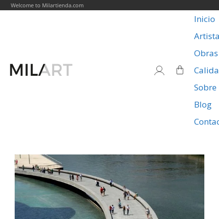
Welcome to Milartienda.com
Inicio
Artist
Obras
Calid
Sobre
Blog
Conta