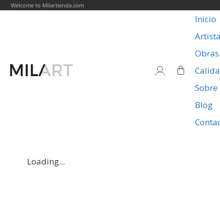
Welcome to Milartienda.com
Inicio
Artist
Obras
Calid
Sobre
Blog
Conta
Loading...