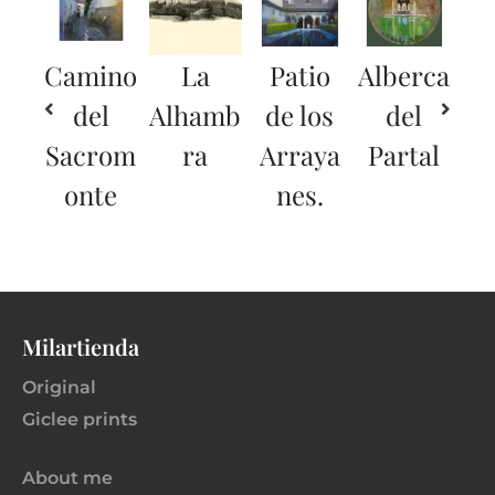
Camino
La
Patio
Alberca
del
Alhamb
de los
del
Sacrom
ra
Arraya
Partal
onte
nes.
Milartienda
Original
Giclee prints
About me