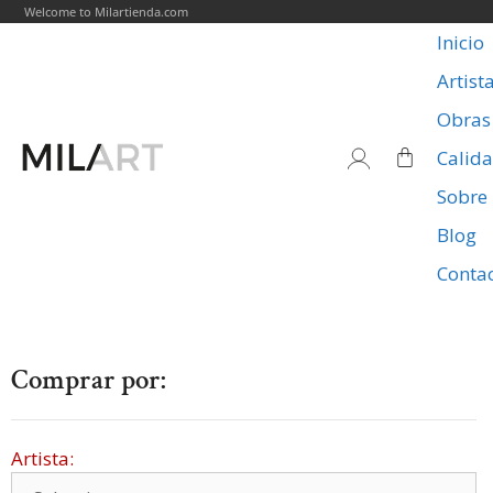
Welcome to Milartienda.com
Inicio
Artist
Obras
Calid
Sobre
Blog
Conta
Comprar por:
Artista: