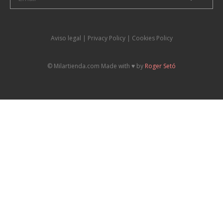
Aviso legal
|
P
rivacy Policy |
Cookies Policy
© Milartienda.com Made with ♥️ by
Roger Setó