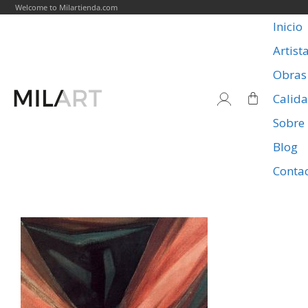
Welcome to Milartienda.com
Inicio
Artist
Obras
Calid
Sobre
Blog
Conta