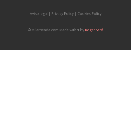
Aviso legal
|
P
rivacy Policy |
Cookies Policy
© Milartienda.com Made with ♥️ by
Roger Setó