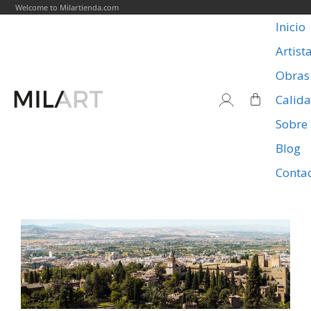
Welcome to Milartienda.com
Inicio
Artist
Obras
Calid
Sobre
Blog
Conta