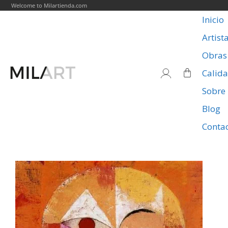
Welcome to Milartienda.com
Inicio
Artist
Obras
Calid
Sobre
Blog
Conta